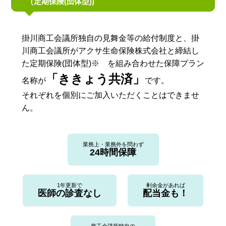
（定期保険(団体型))
掛川商工会議所独自の見舞金等の給付制度と、掛
川商工会議所がアクサ生命保険株式会社と締結し
た定期保険(団体型)※ を組み合わせた保障プラン
「ききょう共済」
名称が
です。
それぞれを個別にご加入いただくことはできませ
ん。
業務上・業務外を問わず
24時間保障
1年更新で
剰余金があれば
医師の診査なし
配当金も！